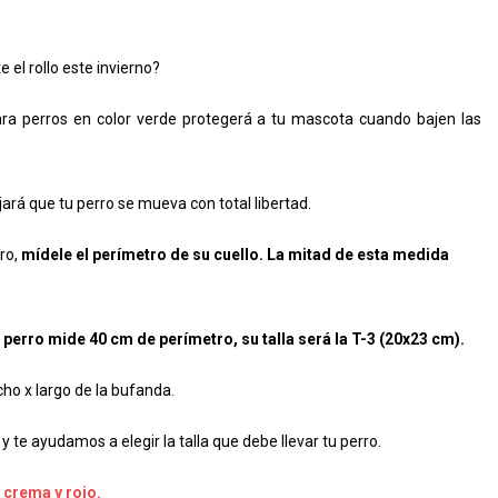
e el rollo este invierno?
ara perros en color verde protegerá a tu mascota cuando bajen las
jará que tu perro se mueva con total libertad.
ro,
mídele el perímetro de su cuello.
La mitad de esta medida
u perro mide 40 cm de perímetro, su talla será la T-3 (20x23 cm).
ho x largo de la bufanda.
y te ayudamos a elegir la talla que debe llevar tu perro.
 crema y rojo.