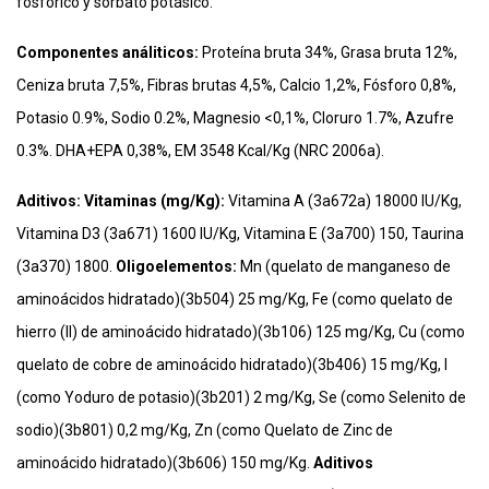
fosfórico y sorbato potásico.
Componentes análiticos:
Proteína bruta 34%, Grasa bruta 12%,
Ceniza bruta 7,5%, Fibras brutas 4,5%, Calcio 1,2%, Fósforo 0,8%,
Potasio 0.9%, Sodio 0.2%, Magnesio <0,1%, Cloruro 1.7%, Azufre
0.3%. DHA+EPA 0,38%, EM 3548 Kcal/Kg (NRC 2006a).
Aditivos: Vitaminas (mg/Kg):
Vitamina A (3a672a) 18000 IU/Kg,
Vitamina D3 (3a671) 1600 IU/Kg, Vitamina E (3a700) 150, Taurina
(3a370) 1800.
Oligoelementos:
Mn (quelato de manganeso de
aminoácidos hidratado)(3b504) 25 mg/Kg, Fe (como quelato de
hierro (II) de aminoácido hidratado)(3b106) 125 mg/Kg, Cu (como
quelato de cobre de aminoácido hidratado)(3b406) 15 mg/Kg, I
(como Yoduro de potasio)(3b201) 2 mg/Kg, Se (como Selenito de
sodio)(3b801) 0,2 mg/Kg, Zn (como Quelato de Zinc de
aminoácido hidratado)(3b606) 150 mg/Kg.
Aditivos