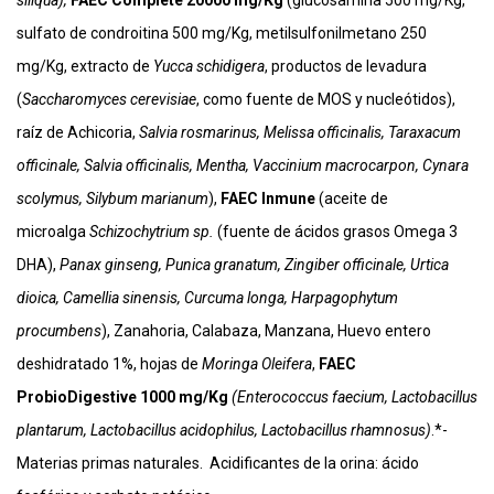
siliqua),
FAEC Complete 20000 mg/Kg
(glucosamina 500 mg/Kg,
sulfato de condroitina 500 mg/Kg, metilsulfonilmetano 250
mg/Kg, extracto de
Yucca schidigera
, productos de levadura
(
Saccharomyces cerevisiae
, como fuente de MOS y nucleótidos),
raíz de Achicoria,
Salvia rosmarinus, Melissa officinalis, Taraxacum
officinale, Salvia officinalis, Mentha, Vaccinium macrocarpon, Cynara
scolymus, Silybum marianum
),
FAEC Inmune
(aceite de
microalga
Schizochytrium sp.
(fuente de ácidos grasos Omega 3
DHA),
Panax ginseng, Punica granatum, Zingiber officinale, Urtica
dioica, Camellia sinensis, Curcuma longa, Harpagophytum
procumbens
), Zanahoria, Calabaza, Manzana, Huevo entero
deshidratado 1%, hojas de
Moringa Oleifera
,
FAEC
ProbioDigestive 1000 mg/Kg
(Enterococcus faecium, Lactobacillus
plantarum, Lactobacillus acidophilus, Lactobacillus rhamnosus)
.*-
Materias primas naturales.
Acidificantes de la orina: ácido