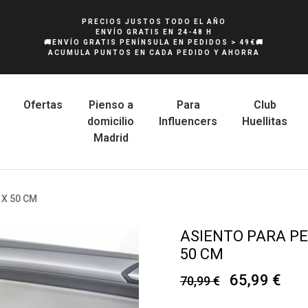
PRECIOS JUSTOS TODO EL AÑO
ENVÍO GRATIS EN 24-48 H
🚚ENVÍO GRATIS PENÍNSULA EN PEDIDOS > 49€🚚
ACUMULA PUNTOS EN CADA PEDIDO Y AHORRA
Ofertas
Pienso a
Para
Club
domicilio
Influencers
Huellitas
Madrid
 X 50 CM
ASIENTO PARA PE
50 CM
65,99 €
70,99 €