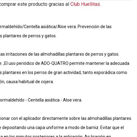
comprar este producto gracias al
Club Huellitas.
rmaldehído/Centella asiática/Aloe vera. Prevención de las
as plantares de perros y gatos.
irritaciones de las almohadillas plantares de perros y gatos.
ce. ,El uso periódico de ADO-QUATRO permite mantener la adecuada
as plantares en los perros de gran actividad, tanto esporádica como
ión, causa habitual de cojera.
ormaldehído - Centella asiática - Aloe vera.
onar con el aplicador directamente sobre las almohadillas plantares.
ie depositando una capa uniforme a modo de barniz. Evitar que el
 en los minutos posteriores a la aplicación. Ap,licación en