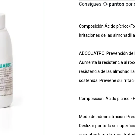
Consigues
12
puntos
por 
Composición Ácido pícrico/Fo
irritaciones de las almohadill
ADOQUATRO: Prevención de las 
Aumenta la resistencia al ro
resistencia de las almohadill
sostenida. Previene su irritac
Composición: Ácido pícrico - F
Modo de administración: Presi
Deslizar por toda su superfic
animal se lama la zona tratada